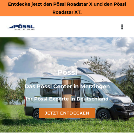
Zum
Entdecke jetzt den
Pössl Roadstar X
und den
Pössl
Inhalt
Roadstar XT.
springen
MAI
ME
Pössl
Das Pössl Center in Metzingen
Ihr Pössl Experte in Deutschland
JETZT ENTDECKEN