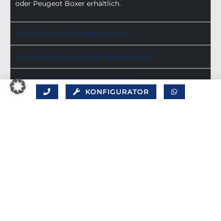
oder Peugeot Boxer erhältlich.
Welche Pössl-Fahrzeuge gibt es?
Wo werden Pössl Wohnmobile gebaut?
Was kostet ein Pössl Wohnmobil?
KONFIGURATOR
Was kostet ein Pössl in der Versicherung?
Entdecken Sie jetzt die große Pössl-Auswahl
Weitere Informationen zu Pössl!
Neuigkeiten zu den Pössl Modellen 2025
SEO „Made by net werkstatt“
Zurück zur Startseite