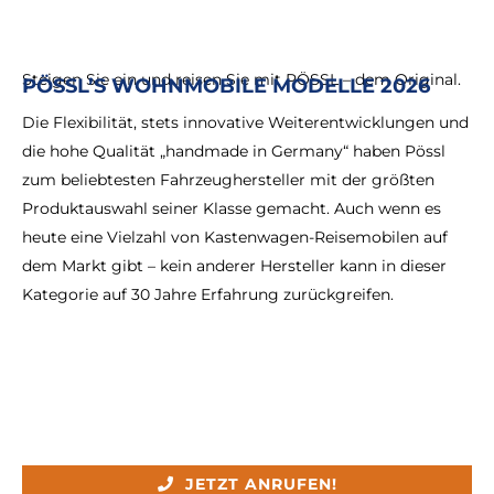
Steigen Sie ein und reisen Sie mit PÖSSL – dem Original.
PÖSSL’S WOHNMOBILE MODELLE 2026
Die Flexibilität, stets innovative Weiterentwicklungen und
die hohe Qualität „handmade in Germany“ haben Pössl
zum beliebtesten Fahrzeughersteller mit der größten
Produktauswahl seiner Klasse gemacht. Auch wenn es
heute eine Vielzahl von Kastenwagen-Reisemobilen auf
dem Markt gibt – kein anderer Hersteller kann in dieser
Kategorie auf 30 Jahre Erfahrung zurückgreifen.
JETZT ANRUFEN!