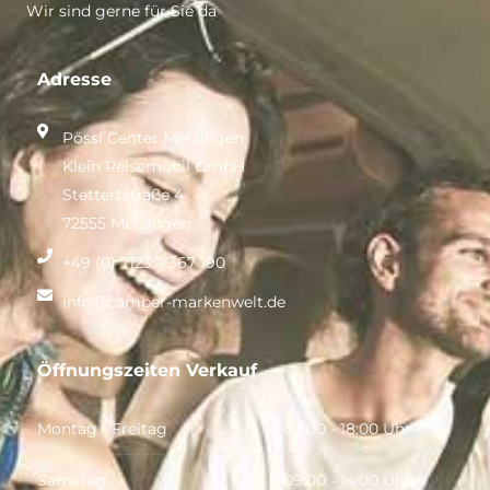
Wir sind gerne für Sie da
Adresse
Pössl Center Metzingen
Klein Reisemobil GmbH
Stettertstraße 4
72555 Metzingen
+49 (0) 7123 – 367 190
info@camper-markenwelt.de
Öffnungszeiten Verkauf
Montag - Freitag
09:00 - 18:00 Uhr
Samstag
09:00 - 14:00 Uhr