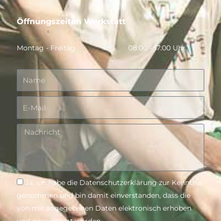
Öffnungszeiten Werkstatt
Montag - Freitag
08:00 - 17:00 Uhr
Name
E-
Mail
Nachricht
Nachricht
Ja, ich habe die Datenschutzerklärung zur Kenntnis
genommen und bin damit einverstanden, dass die
von mir angegebenen Daten elektronisch erhoben
und gespeichert werden.