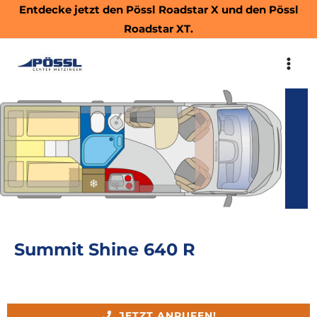
Zum
Entdecke jetzt den
Pössl Roadstar X
und den
Pössl
Inhalt
Roadstar XT.
springen
MAI
ME
Summit Shine 640 R
JETZT ANRUFEN!