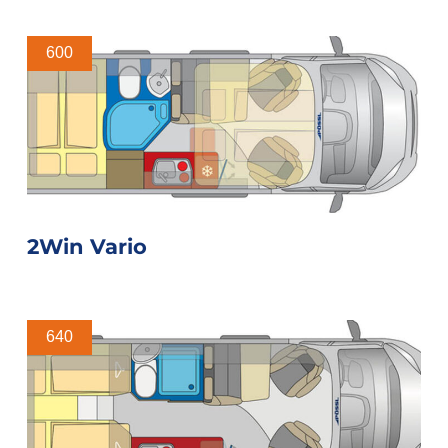
600
2Win Vario
640