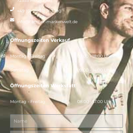
72555 Metzingen
+49 (0) 7123 – 367 190
info@camper-markenwelt.de
Öffnungszeiten Verkauf
Montag - Freitag
09:00 - 18:00 Uhr
Samstag
09:00 - 14:00 Uhr
Öffnungszeiten Werkstatt
Montag - Freitag
08:00 - 17:00 Uhr
Name