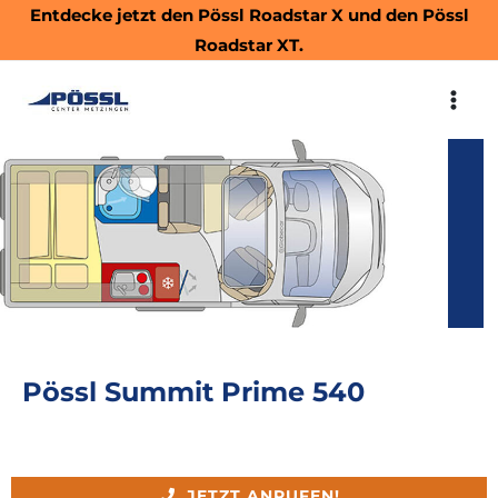
Zum
Entdecke jetzt den
Pössl Roadstar X
und den
Pössl
Inhalt
Roadstar XT.
springen
MAI
ME
Pössl Summit Prime 540
JETZT ANRUFEN!