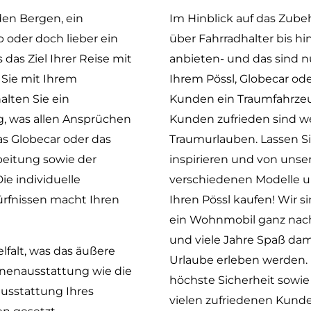
en Bergen, ein
Im Hinblick auf das Zube
 oder doch lieber ein
über Fahrradhalter bis hi
as Ziel Ihrer Reise mit
anbieten- und das sind nu
 Sie mit Ihrem
Ihrem Pössl, Globecar ode
lten Sie ein
Kunden ein Traumfahrze
g, was allen Ansprüchen
Kunden zufrieden sind w
as Globecar oder das
Traumurlauben. Lassen Si
beitung sowie der
inspirieren und von uns
e individuelle
verschiedenen Modelle un
rfnissen macht Ihren
Ihren Pössl kaufen! Wir s
ein Wohnmobil ganz nac
und viele Jahre Spaß dam
lfalt, was das äußere
Urlaube erleben werden. 
nenausstattung wie die
höchste Sicherheit sowie
usstattung Ihres
vielen zufriedenen Kunde