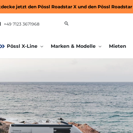
tdecke jetzt den
Pössl Roadstar X
und den
Pössl Roadstar
+49 7123 3671968
Pössl X-Line
Marken & Modelle
Mieten