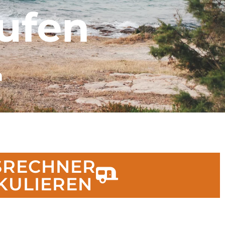
ufen
n
GSRECHNER
LKULIEREN