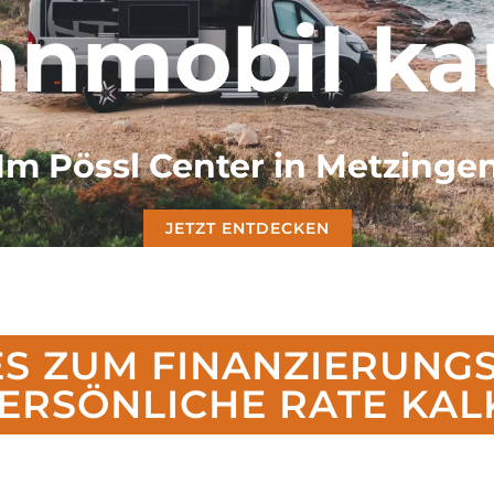
nmobil ka
Im Pössl Center in Metzinge
JETZT ENTDECKEN
 ES ZUM FINANZIERUN
PERSÖNLICHE RATE KA