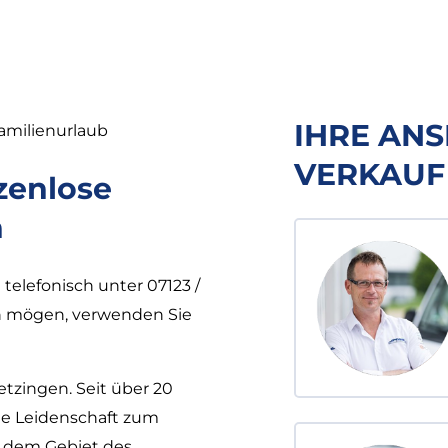
IHRE AN
amilienurlaub
VERKAUF
nzenlose
n
telefonisch unter 07123 /
ich mögen, verwenden Sie
etzingen. Seit über 20
ne Leidenschaft zum
f dem Gebiet des