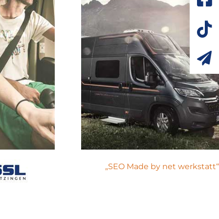
„SEO Made by net werkstatt“