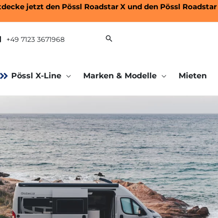
tdecke jetzt den
Pössl Roadstar X
und den
Pössl Roadstar
+49 7123 3671968
Pössl X-Line
Marken & Modelle
Mieten