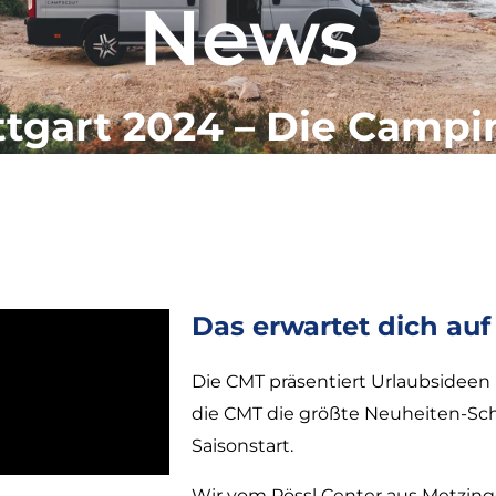
News
tgart 2024 – Die Camp
Das erwartet dich auf 
Die CMT präsentiert Urlaubsideen
die CMT die größte Neuheiten-Sc
Saisonstart.
Wir vom Pössl Center aus Metzing