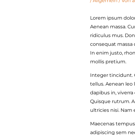
/
Allgemein
/ Von
Lorem ipsum dolor 
Aenean massa. Cum
ridiculus mus. Done
consequat massa qui
In enim justo, rhon
mollis pretium.
Integer tincidunt
tellus. Aenean leo 
dapibus in, viverra 
Quisque rutrum. Ae
ultricies nisi. Nam
Maecenas tempus, 
adipiscing sem neq