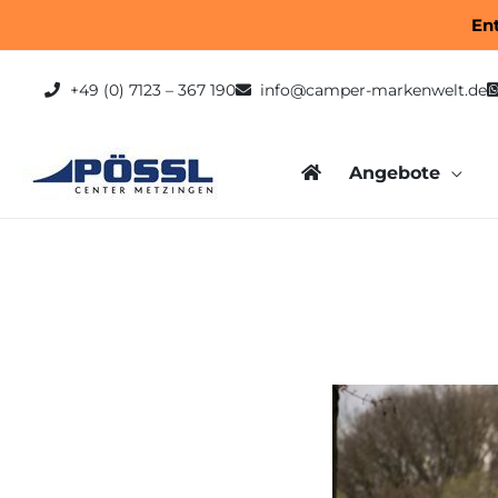
Zum
En
Inhalt
springen
+49 (0) 7123 – 367 190
info@camper-markenwelt.de
Angebote
Post
navigation