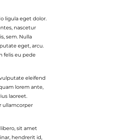
 ligula eget dolor.
ntes, nascetur
s, sem. Nulla
putate eget, arcu.
m felis eu pede
vulputate eleifend
Aliquam lorem ante,
ius laoreet.
r ullamcorper
bero, sit amet
ar, hendrerit id,