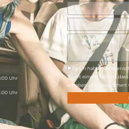
Name
E-
Mail
Nachricht
Nachricht
Ja, ich habe die Daten
damit einverstanden, das
8:00 Uhr
erhoben und gespeichert 
4:00 Uhr
Alternative: