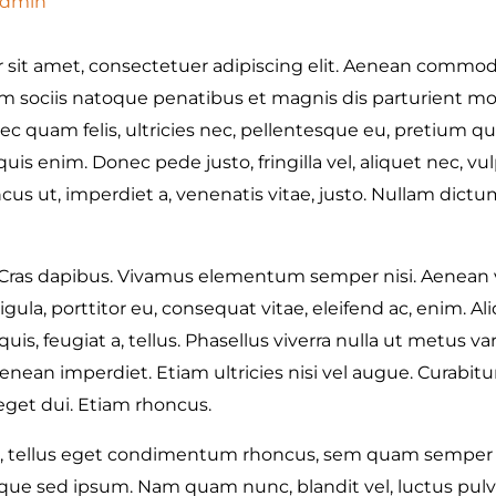
admin
sit amet, consectetuer adipiscing elit. Aenean commodo
 sociis natoque penatibus et magnis dis parturient mo
c quam felis, ultricies nec, pellentesque eu, pretium qui
s enim. Donec pede justo, fringilla vel, aliquet nec, vul
cus ut, imperdiet a, venenatis vitae, justo. Nullam dictu
. Cras dapibus. Vivamus elementum semper nisi. Aenean 
ligula, porttitor eu, consequat vitae, eleifend ac, enim. 
quis, feugiat a, tellus. Phasellus viverra nulla ut metus var
nean imperdiet. Etiam ultricies nisi vel augue. Curabitu
 eget dui. Etiam rhoncus.
tellus eget condimentum rhoncus, sem quam semper li
ue sed ipsum. Nam quam nunc, blandit vel, luctus pulvin