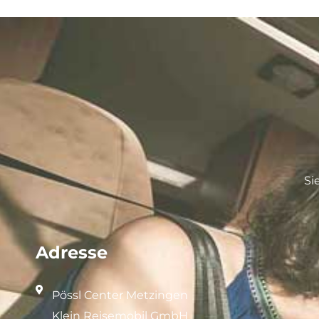
Si
Adresse
Pössl Center Metzingen
Klein Reisemobil GmbH