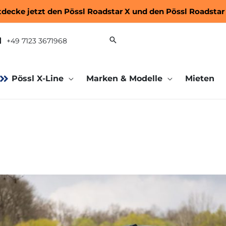
tdecke jetzt den
Pössl Roadstar X
und den
Pössl Roadstar
+49 7123 3671968
Pössl X-Line
Marken & Modelle
Mieten