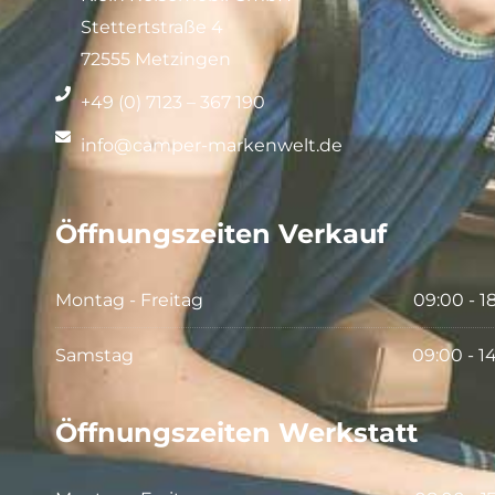
Stettertstraße 4
72555 Metzingen
+49 (0) 7123 – 367 190
info@camper-markenwelt.de
Öffnungszeiten Verkauf
Montag - Freitag
09:00 - 1
Samstag
09:00 - 1
Öffnungszeiten Werkstatt